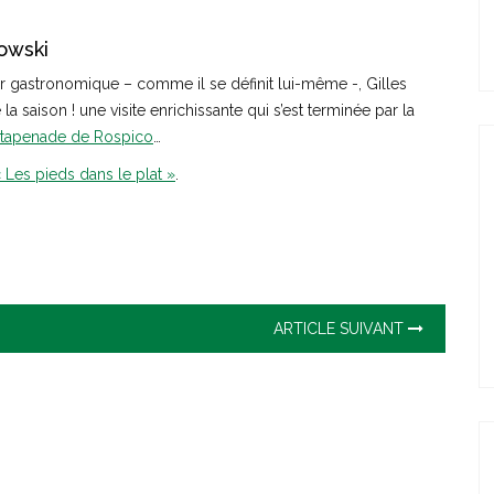
lowski
queur gastronomique – comme il se définit lui-même -, Gilles
la saison ! une visite enrichissante qui s’est terminée par la
tapenade de Rospico
…
 Les pieds dans le plat »
.
ARTICLE SUIVANT