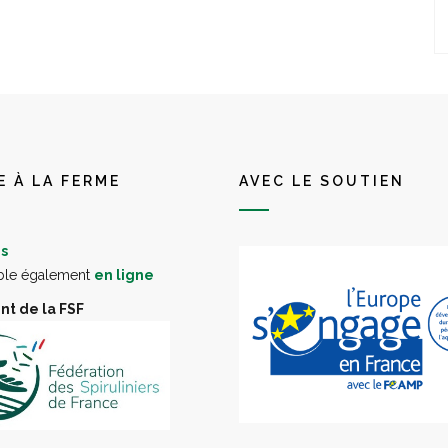
E À LA FERME
AVEC LE SOUTIEN
s
ble également
en ligne
t de la FSF